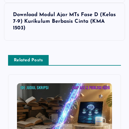
v
i
Download Modul Ajar MTs Fase D (Kelas
7-9) Kurikulum Berbasis Cinta (KMA
g
1503)
a
s
Related Posts
i
p
o
s