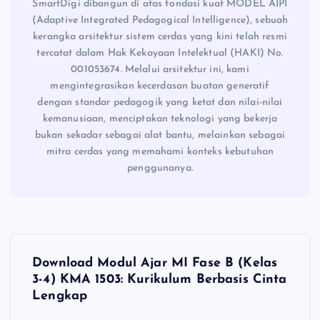
SmartDigi dibangun di atas fondasi kuat MODEL AIPI
(Adaptive Integrated Pedagogical Intelligence), sebuah
kerangka arsitektur sistem cerdas yang kini telah resmi
tercatat dalam Hak Kekayaan Intelektual (HAKI) No.
001053674. Melalui arsitektur ini, kami
mengintegrasikan kecerdasan buatan generatif
dengan standar pedagogik yang ketat dan nilai-nilai
kemanusiaan, menciptakan teknologi yang bekerja
bukan sekadar sebagai alat bantu, melainkan sebagai
mitra cerdas yang memahami konteks kebutuhan
penggunanya.
N
Download Modul Ajar MI Fase B (Kelas
a
3-4) KMA 1503: Kurikulum Berbasis Cinta
Lengkap