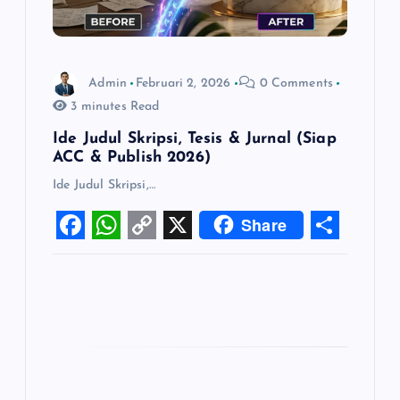
Admin
Februari 2, 2026
0 Comments
3 minutes Read
Ide Judul Skripsi, Tesis & Jurnal (Siap
ACC & Publish 2026)
Ide Judul Skripsi,…
Share
F
W
C
X
S
a
h
o
h
c
a
p
a
e
t
y
r
b
s
L
e
o
A
i