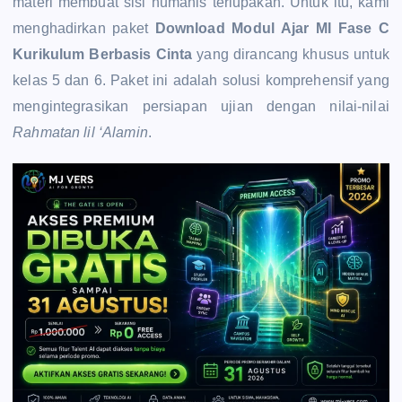
materi membuat sisi humanis terlupakan. Untuk itu, kami
menghadirkan paket
Download Modul Ajar MI Fase C
Kurikulum Berbasis Cinta
yang dirancang khusus untuk
kelas 5 dan 6. Paket ini adalah solusi komprehensif yang
mengintegrasikan persiapan ujian dengan nilai-nilai
Rahmatan lil ‘Alamin
.