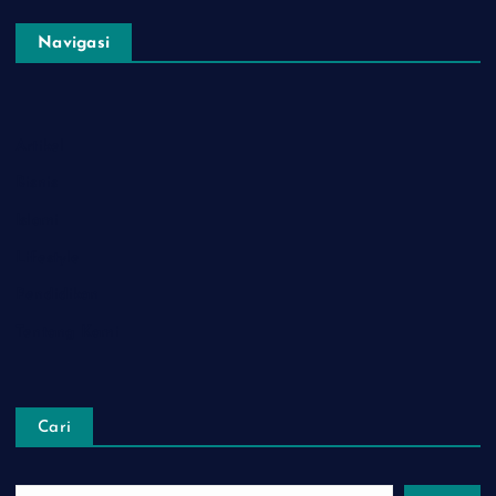
Navigasi
Artikel
Bisnis
Islami
Lifestyle
Pendidikan
Tentang Kami
Cari