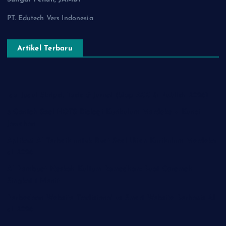
PT. Edutech Vers Indonesia
Artikel Terbaru
Ide Judul Skripsi, Tesis & Jurnal (Siap ACC & Publish 2026)
5 Contoh Soal HOTS Biologi Kurikulum Merdeka + Kunci
Jawaban
Aplikasi AI Terbaik untuk Buat Soal Ujian Kurikulum Merdeka
di 2026
AI Pembuat Naskah Kultum Ramadhan: Buat Ceramah
Singkat 1 Menit
Perbedaan Website Tradisional vs Smart Website Berbasis AI
di 2026