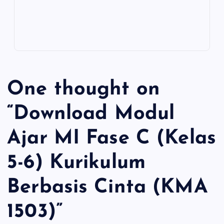
a
h
o
h
c
a
p
a
e
t
y
r
b
s
L
e
o
A
i
One thought on
o
p
n
k
p
k
“
Download Modul
Ajar MI Fase C (Kelas
5-6) Kurikulum
Berbasis Cinta (KMA
1503)
”