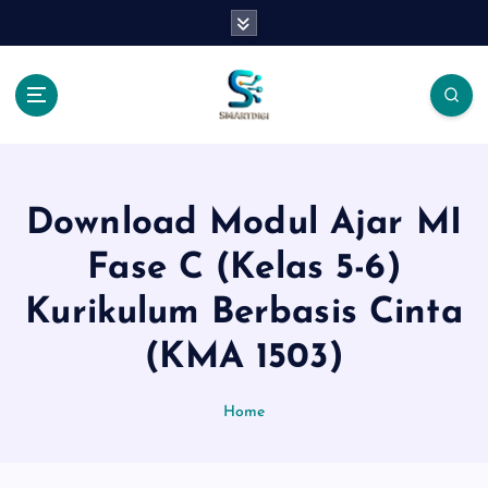
S
k
i
p
t
o
c
o
n
Download Modul Ajar MI
t
Fase C (Kelas 5-6)
e
n
Kurikulum Berbasis Cinta
t
(KMA 1503)
Home