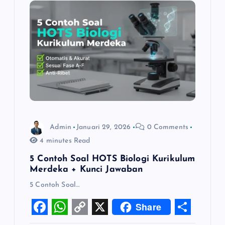
o
p
n
k
p
k
Admin
Januari 29, 2026
0 Comments
4 minutes Read
5 Contoh Soal HOTS Biologi Kurikulum
Merdeka + Kunci Jawaban
5 Contoh Soal…
Share
F
W
C
X
S