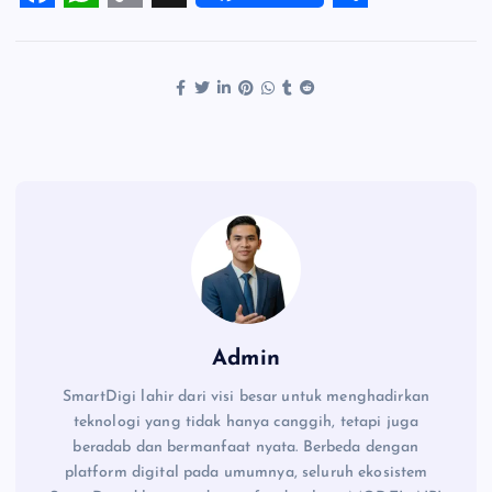
F
W
C
X
S
a
h
o
h
c
a
p
a
e
t
y
r
b
s
L
e
o
A
i
o
p
n
k
p
k
Admin
SmartDigi lahir dari visi besar untuk menghadirkan
teknologi yang tidak hanya canggih, tetapi juga
beradab dan bermanfaat nyata. Berbeda dengan
platform digital pada umumnya, seluruh ekosistem