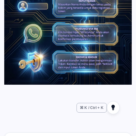
⌘ K / Ctrl + K