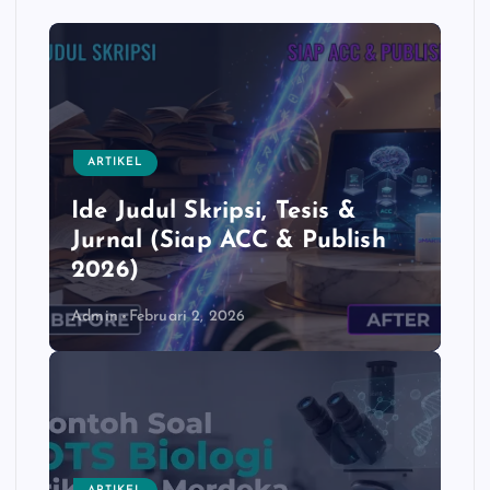
e
t
y
r
b
s
L
e
o
A
i
o
p
n
k
p
k
ARTIKEL
Ide Judul Skripsi, Tesis &
Jurnal (Siap ACC & Publish
2026)
Admin
Februari 2, 2026