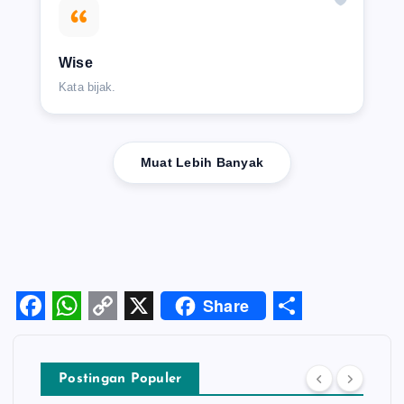
Wise
Kata bijak.
Muat Lebih Banyak
Share
F
W
C
X
S
a
h
o
h
Postingan Populer
c
a
p
a