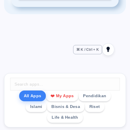
⌘ K / Ctrl + K
All Apps
❤️ My Apps
Pendidikan
Islami
Bisnis & Desa
Riset
Life & Health