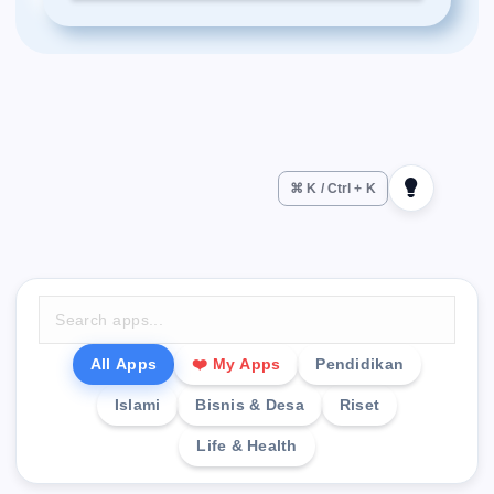
⌘ K / Ctrl + K
All Apps
❤️ My Apps
Pendidikan
Islami
Bisnis & Desa
Riset
Life & Health