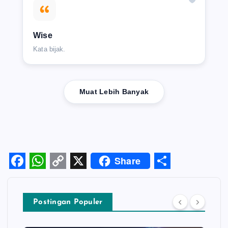
Wise
Kata bijak.
Muat Lebih Banyak
Share
F
W
C
X
S
a
h
o
h
Postingan Populer
c
a
p
a
e
t
y
r