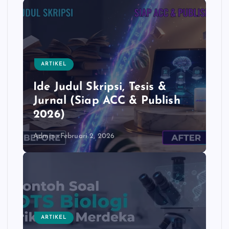
b
s
L
e
o
A
i
o
p
n
k
p
k
ARTIKEL
Ide Judul Skripsi, Tesis &
Jurnal (Siap ACC & Publish
2026)
Admin
Februari 2, 2026
ARTIKEL