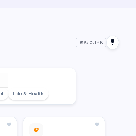
⌘ K / Ctrl + K
et
Life & Health