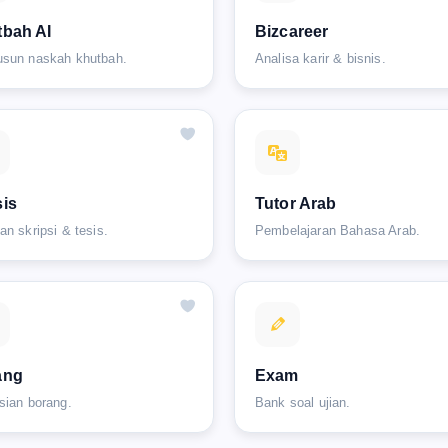
bah AI
Bizcareer
sun naskah khutbah.
Analisa karir & bisnis.
is
Tutor Arab
an skripsi & tesis.
Pembelajaran Bahasa Arab.
ang
Exam
sian borang.
Bank soal ujian.