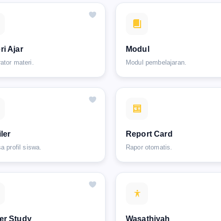
ri Ajar
Modul
ator materi.
Modul pembelajaran.
iler
Report Card
a profil siswa.
Rapor otomatis.
er Study
Wasathiyah