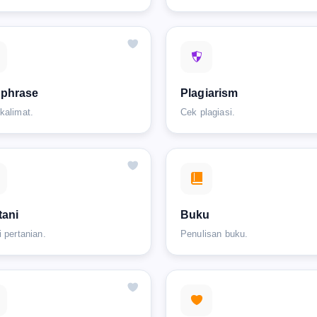
aphrase
Plagiarism
kalimat.
Cek plagiasi.
tani
Buku
i pertanian.
Penulisan buku.