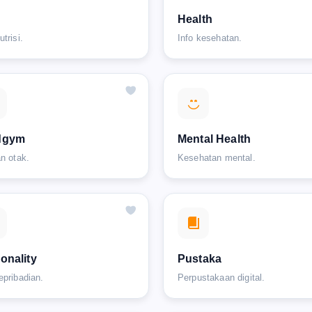
Health
trisi.
Info kesehatan.
dgym
Mental Health
an otak.
Kesehatan mental.
onality
Pustaka
epribadian.
Perpustakaan digital.