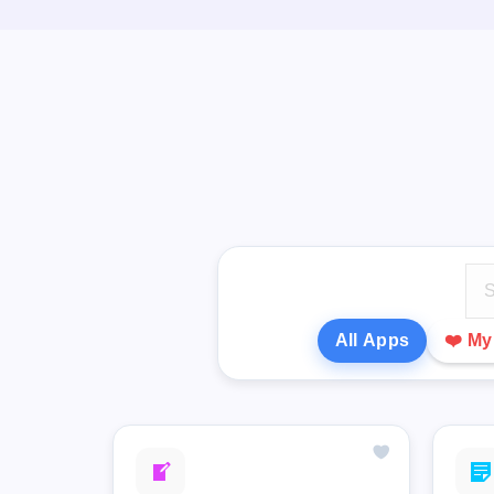
All Apps
❤️ M