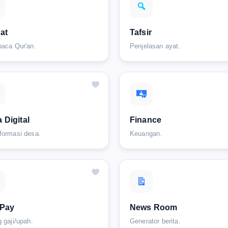
'at
Tafsir
baca Qur'an.
Penjelasan ayat.
 Digital
Finance
formasi desa.
Keuangan.
 Pay
News Room
g gaji/upah.
Generator berita.