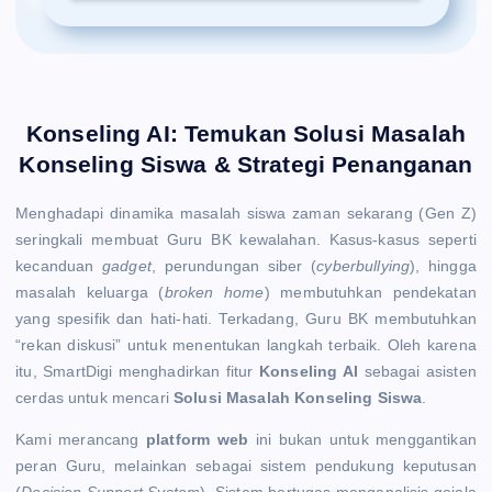
Konseling AI: Temukan Solusi Masalah
Konseling Siswa & Strategi Penanganan
Menghadapi dinamika masalah siswa zaman sekarang (Gen Z)
seringkali membuat Guru BK kewalahan. Kasus-kasus seperti
kecanduan
gadget
, perundungan siber (
cyberbullying
), hingga
masalah keluarga (
broken home
) membutuhkan pendekatan
yang spesifik dan hati-hati. Terkadang, Guru BK membutuhkan
“rekan diskusi” untuk menentukan langkah terbaik. Oleh karena
itu, SmartDigi menghadirkan fitur
Konseling AI
sebagai asisten
cerdas untuk mencari
Solusi Masalah Konseling Siswa
.
Kami merancang
platform web
ini bukan untuk menggantikan
peran Guru, melainkan sebagai sistem pendukung keputusan
(
Decision Support System
). Sistem bertugas menganalisis gejala