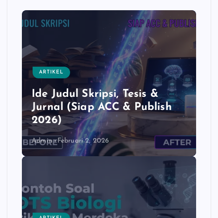
e
t
y
r
b
s
L
e
o
A
i
o
p
n
k
p
k
ARTIKEL
Ide Judul Skripsi, Tesis &
Jurnal (Siap ACC & Publish
2026)
Admin
Februari 2, 2026