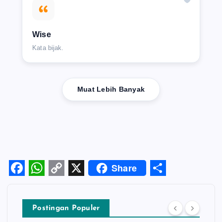
Wise
Kata bijak.
Muat Lebih Banyak
Share
F
W
C
X
S
a
h
o
h
Postingan Populer
c
a
p
a