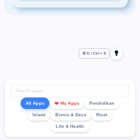
⌘ K / Ctrl + K
All Apps
❤️ My Apps
Pendidikan
Islami
Bisnis & Desa
Riset
Life & Health