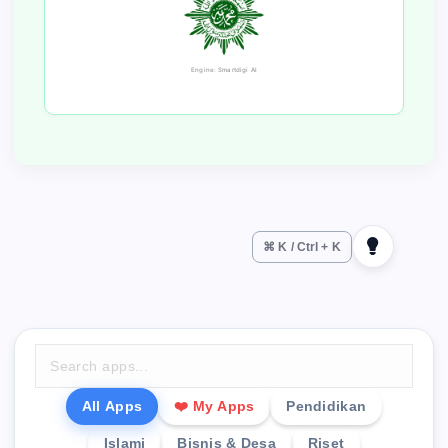
Engine: Smartdigi AI
⌘ K / Ctrl + K
All Apps
❤️ My Apps
Pendidikan
Islami
Bisnis & Desa
Riset