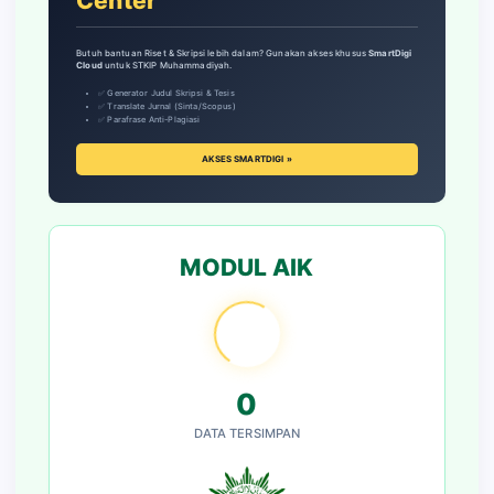
Center
Butuh bantuan Riset & Skripsi lebih dalam? Gunakan akses khusus
SmartDigi
Cloud
untuk STKIP Muhammadiyah.
✅ Generator Judul Skripsi & Tesis
✅ Translate Jurnal (Sinta/Scopus)
✅ Parafrase Anti-Plagiasi
AKSES SMARTDIGI »
MODUL AIK
0
DATA TERSIMPAN