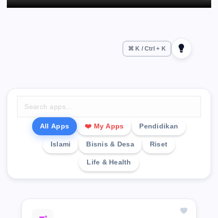
⌘ K / Ctrl + K
All Apps
❤️ My Apps
Pendidikan
Islami
Bisnis & Desa
Riset
Life & Health