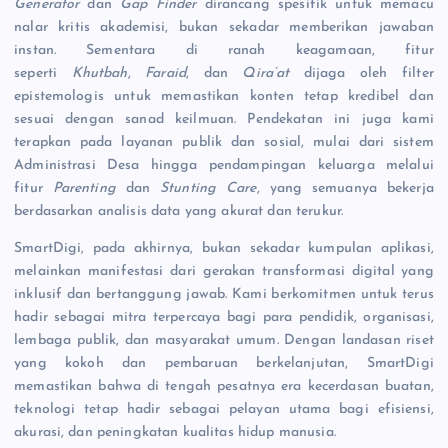
Generator
dan
Gap Finder
dirancang spesifik untuk memacu
nalar kritis akademisi, bukan sekadar memberikan jawaban
instan. Sementara di ranah keagamaan, fitur
seperti
Khutbah
,
Faraid
, dan
Qira’at
dijaga oleh filter
epistemologis untuk memastikan konten tetap kredibel dan
sesuai dengan sanad keilmuan. Pendekatan ini juga kami
terapkan pada layanan publik dan sosial, mulai dari sistem
Administrasi Desa hingga pendampingan keluarga melalui
fitur
Parenting
dan
Stunting Care
, yang semuanya bekerja
berdasarkan analisis data yang akurat dan terukur.
SmartDigi, pada akhirnya, bukan sekadar kumpulan aplikasi,
melainkan manifestasi dari gerakan transformasi digital yang
inklusif dan bertanggung jawab. Kami berkomitmen untuk terus
hadir sebagai mitra terpercaya bagi para pendidik, organisasi,
lembaga publik, dan masyarakat umum. Dengan landasan riset
yang kokoh dan pembaruan berkelanjutan, SmartDigi
memastikan bahwa di tengah pesatnya era kecerdasan buatan,
teknologi tetap hadir sebagai pelayan utama bagi efisiensi,
akurasi, dan peningkatan kualitas hidup manusia.