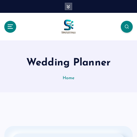
S
k
i
p
t
o
c
o
n
Wedding Planner
t
e
Home
n
t