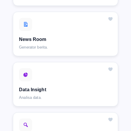
News Room
Generator berita.
Data Insight
Analisa data.