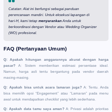
Catatan: Alat ini berfungsi sebagai panduan
perencanaan mandiri. Untuk eksekusi lapangan di
hari-H, kami tetap
menyarankan
Anda untuk
berkoordinasi dengan Vendor atau Wedding Organizer
(WO) profesional.
FAQ (Pertanyaan Umum)
Q: Apakah hitungan anggarannya akurat dengan harga
pasar?
A: Sistem memberikan estimasi persentase ideal.
Namun, harga asli tentu bergantung pada vendor daerah
masing-masing.
Q: Apakah bisa untuk acara lamaran juga?
A: Tentu. Anda
bisa memilih opsi “Engagement” atau “Lamaran” pada menu
awal untuk mendapatkan
checklist
yang lebih sederhana.
Q: Apakah data tamu saya aman?
A: Privasi adalah prioritas