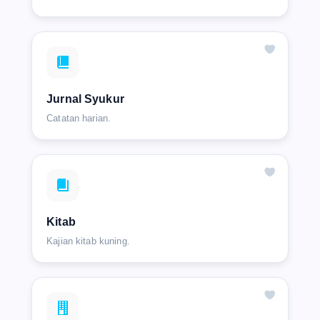
Jurnal Syukur
Catatan harian.
Kitab
Kajian kitab kuning.