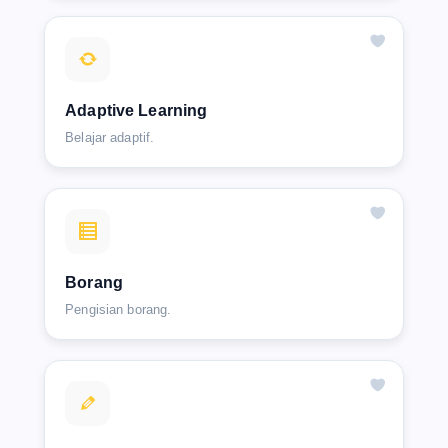
Adaptive Learning
Belajar adaptif.
Borang
Pengisian borang.