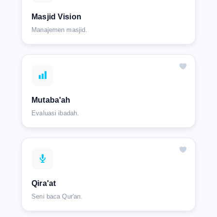
Masjid Vision
Manajemen masjid.
Mutaba'ah
Evaluasi ibadah.
Qira'at
Seni baca Qur'an.