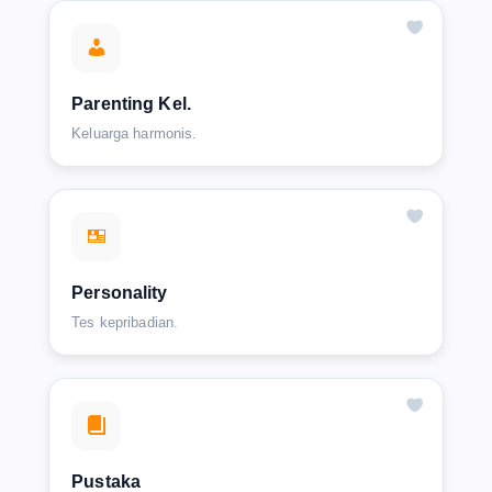
Parenting Kel.
Keluarga harmonis.
Personality
Tes kepribadian.
Pustaka