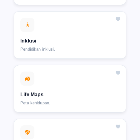
Inklusi
Pendidikan inklusi.
Life Maps
Peta kehidupan.