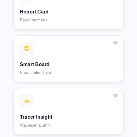
Report Card
Rapor otomatis.
Smart Board
Papan tulis digital.
Tracer Insight
Wawasan alumni.