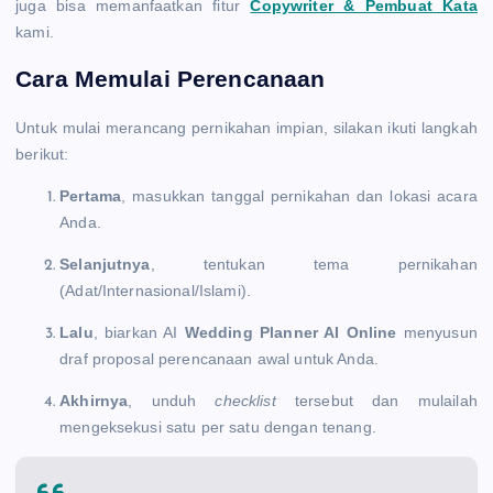
juga bisa memanfaatkan fitur
Copywriter & Pembuat Kata
kami.
Cara Memulai Perencanaan
Untuk mulai merancang pernikahan impian, silakan ikuti langkah
berikut:
Pertama
, masukkan tanggal pernikahan dan lokasi acara
Anda.
Selanjutnya
, tentukan tema pernikahan
(Adat/Internasional/Islami).
Lalu
, biarkan AI
Wedding Planner AI Online
menyusun
draf proposal perencanaan awal untuk Anda.
Akhirnya
, unduh
checklist
tersebut dan mulailah
mengeksekusi satu per satu dengan tenang.