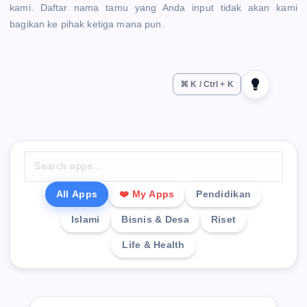
kami. Daftar nama tamu yang Anda input tidak akan kami
bagikan ke pihak ketiga mana pun.
⌘ K / Ctrl + K
All Apps
❤️ My Apps
Pendidikan
Islami
Bisnis & Desa
Riset
Life & Health