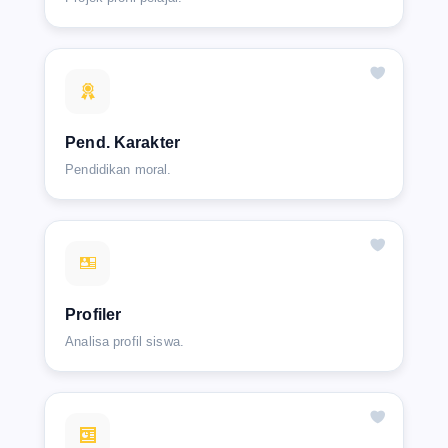
Pend. Karakter
Pendidikan moral.
Profiler
Analisa profil siswa.