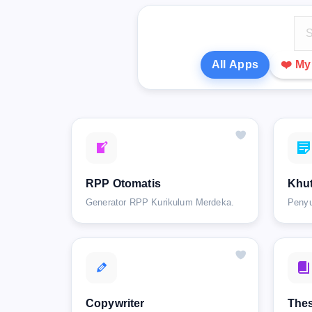
All Apps
❤️ M
RPP Otomatis
Khut
Generator RPP Kurikulum Merdeka.
Penyu
Copywriter
Thes