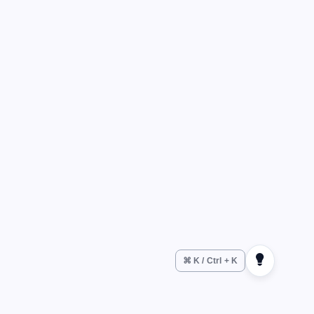
⌘ K / Ctrl + K