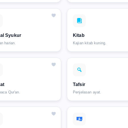
al Syukur
Kitab
an harian.
Kajian kitab kuning.
'at
Tafsir
baca Qur'an.
Penjelasan ayat.