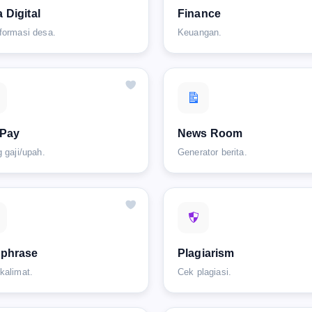
 Digital
Finance
formasi desa.
Keuangan.
 Pay
News Room
g gaji/upah.
Generator berita.
aphrase
Plagiarism
kalimat.
Cek plagiasi.