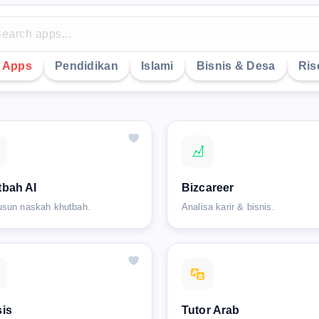
y Apps
Pendidikan
Islami
Bisnis & Desa
Ris
bah AI
Bizcareer
sun naskah khutbah.
Analisa karir & bisnis.
is
Tutor Arab