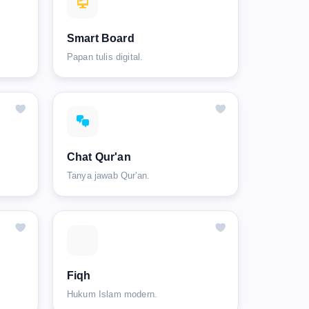
Smart Board
Papan tulis digital.
Chat Qur'an
Tanya jawab Qur'an.
Fiqh
Hukum Islam modern.