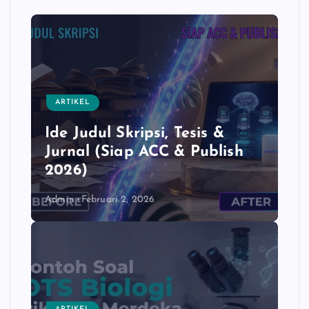
e
t
y
r
b
s
L
e
o
A
i
o
p
n
k
p
k
ARTIKEL
Ide Judul Skripsi, Tesis &
Jurnal (Siap ACC & Publish
2026)
Admin
Februari 2, 2026