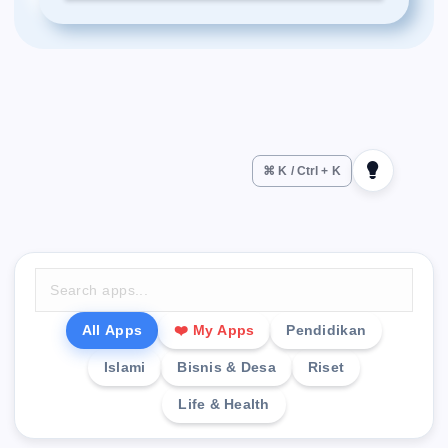
⌘ K / Ctrl + K
All Apps
❤️ My Apps
Pendidikan
Islami
Bisnis & Desa
Riset
Life & Health