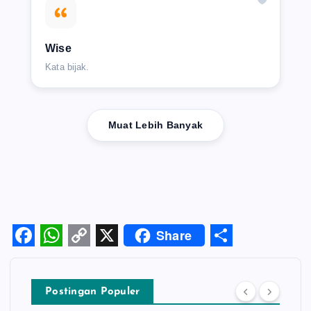
Wise
Kata bijak.
Muat Lebih Banyak
Share
F
W
C
X
S
a
h
o
h
Postingan Populer
c
a
p
a