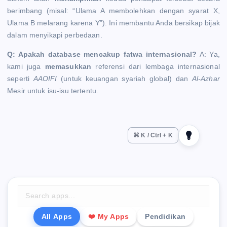
berimbang (misal: “Ulama A membolehkan dengan syarat X,
Ulama B melarang karena Y”). Ini membantu Anda bersikap bijak
dalam menyikapi perbedaan.
Q: Apakah database mencakup fatwa internasional?
A: Ya,
kami juga
memasukkan
referensi dari lembaga internasional
seperti
AAOIFI
(untuk keuangan syariah global) dan
Al-Azhar
Mesir untuk isu-isu tertentu.
⌘ K / Ctrl + K
All Apps
❤️ My Apps
Pendidikan