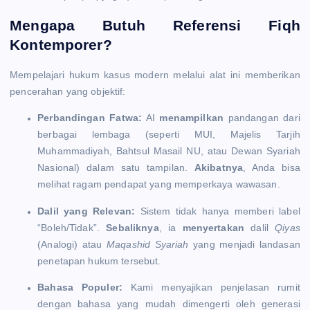
Mengapa Butuh Referensi Fiqh
Kontemporer?
Mempelajari hukum kasus modern melalui alat ini memberikan
pencerahan yang objektif:
Perbandingan Fatwa:
AI
menampilkan
pandangan dari
berbagai lembaga (seperti MUI, Majelis Tarjih
Muhammadiyah, Bahtsul Masail NU, atau Dewan Syariah
Nasional) dalam satu tampilan.
Akibatnya
, Anda bisa
melihat ragam pendapat yang memperkaya wawasan.
Dalil yang Relevan:
Sistem tidak hanya memberi label
“Boleh/Tidak”.
Sebaliknya
, ia
menyertakan
dalil
Qiyas
(Analogi) atau
Maqashid Syariah
yang menjadi landasan
penetapan hukum tersebut.
Bahasa Populer:
Kami menyajikan penjelasan rumit
dengan bahasa yang mudah dimengerti oleh generasi