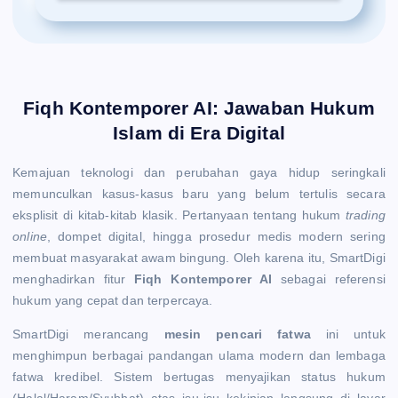
Fiqh Kontemporer AI: Jawaban Hukum
Islam di Era Digital
Kemajuan teknologi dan perubahan gaya hidup seringkali
memunculkan kasus-kasus baru yang belum tertulis secara
eksplisit di kitab-kitab klasik. Pertanyaan tentang hukum
trading
online
, dompet digital, hingga prosedur medis modern sering
membuat masyarakat awam bingung. Oleh karena itu, SmartDigi
menghadirkan fitur
Fiqh Kontemporer AI
sebagai referensi
hukum yang cepat dan terpercaya.
SmartDigi merancang
mesin pencari fatwa
ini untuk
menghimpun berbagai pandangan ulama modern dan lembaga
fatwa kredibel. Sistem bertugas menyajikan status hukum
(Halal/Haram/Syubhat) atas isu-isu kekinian langsung di layar