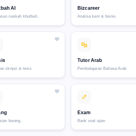
bah AI
Bizcareer
sun naskah khutbah.
Analisa karir & bisnis.
is
Tutor Arab
an skripsi & tesis.
Pembelajaran Bahasa Arab.
ang
Exam
sian borang.
Bank soal ujian.