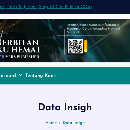
ipsi, Tesis & Jurnal (Siap ACC & Publish 2026)
Research
Tentang Kami
Data Insigh
Home
Data Insigh