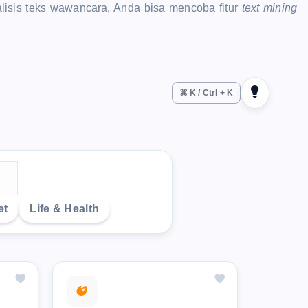
alisis teks wawancara, Anda bisa mencoba fitur
text mining
⌘ K / Ctrl + K
et
Life & Health