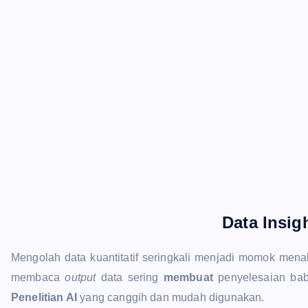
Data Insigh
Mengolah data kuantitatif seringkali menjadi momok men
membaca
output
data sering
membuat
penyelesaian bab
Penelitian AI
yang canggih dan mudah digunakan.