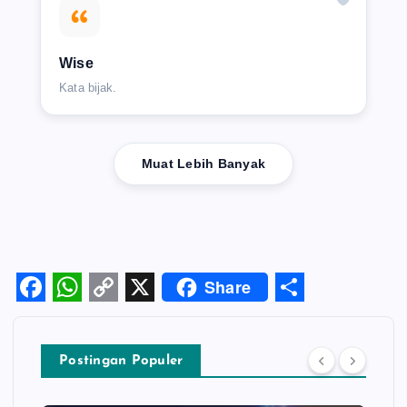
Wise
Kata bijak.
Muat Lebih Banyak
Share
F
W
C
X
S
a
h
o
h
Postingan Populer
c
a
p
a
e
t
y
r