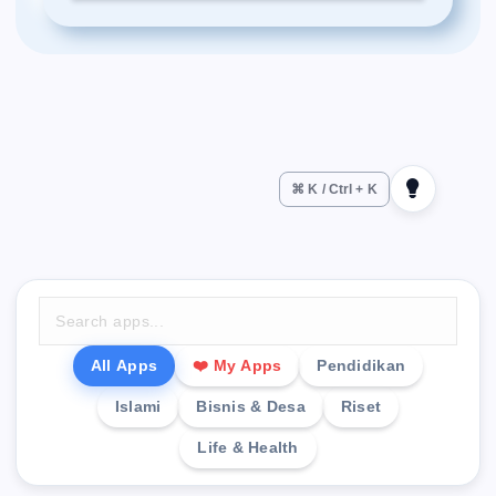
⌘ K / Ctrl + K
All Apps
❤️ My Apps
Pendidikan
Islami
Bisnis & Desa
Riset
Life & Health