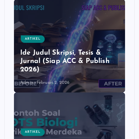
b
s
L
e
o
A
i
o
p
n
k
p
k
ARTIKEL
Ide Judul Skripsi, Tesis &
Jurnal (Siap ACC & Publish
2026)
Admin
Februari 2, 2026
ARTIKEL