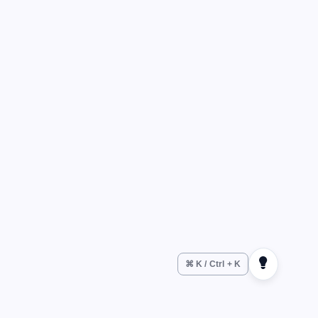
⌘ K / Ctrl + K