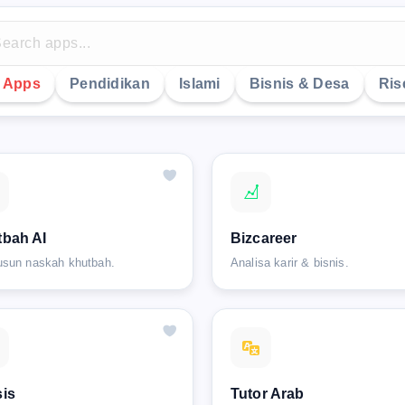
y Apps
Pendidikan
Islami
Bisnis & Desa
Ris
bah AI
Bizcareer
sun naskah khutbah.
Analisa karir & bisnis.
is
Tutor Arab