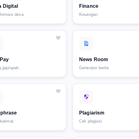
 Digital
Finance
formasi desa.
Keuangan.
 Pay
News Room
g gaji/upah.
Generator berita.
aphrase
Plagiarism
kalimat.
Cek plagiasi.