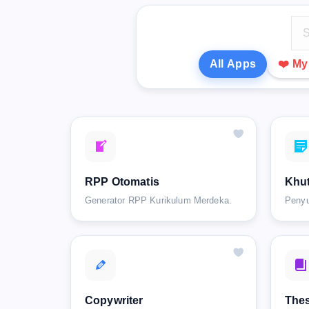
All Apps
❤️ M
RPP Otomatis
Khut
Generator RPP Kurikulum Merdeka.
Penyu
Copywriter
Thes