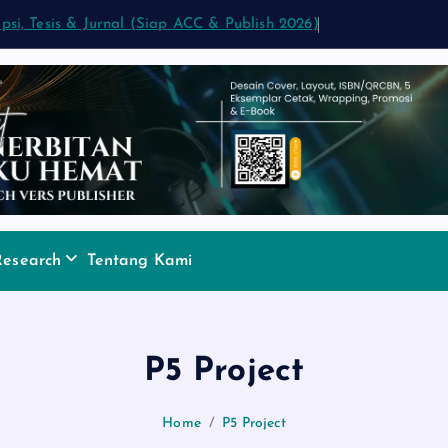
ipsi, Tesis & Jurnal (Siap ACC & Publish 2026)
Research
Tentang Kami
P5 Project
Home
P5 Project