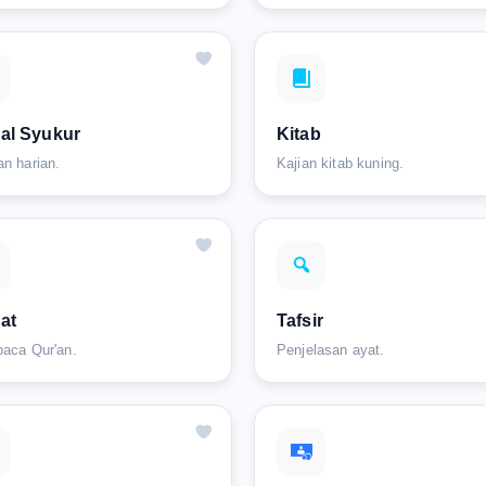
al Syukur
Kitab
an harian.
Kajian kitab kuning.
'at
Tafsir
baca Qur'an.
Penjelasan ayat.