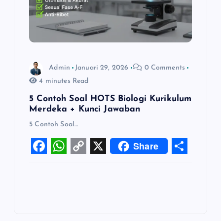
Admin
Januari 29, 2026
0 Comments
4 minutes Read
5 Contoh Soal HOTS Biologi Kurikulum
Merdeka + Kunci Jawaban
5 Contoh Soal…
Share
F
W
C
X
S
a
h
o
h
c
a
p
a
e
t
y
r