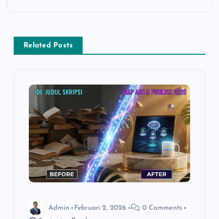
g
a
Related Posts
s
i
p
o
s
Admin
Februari 2, 2026
0 Comments