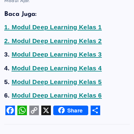
Modul Ajar.
Baca Juga:
1. Modul Deep Learning Kelas 1
2. Modul Deep Learning Kelas 2
3.
Modul Deep Learning Kelas 3
4.
Modul Deep Learning Kelas 4
5.
Modul Deep Learning Kelas 5
6.
Modul Deep Learning Kelas 6
Share
F
W
C
X
S
a
h
o
h