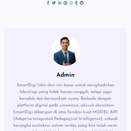
c
a
p
a
e
t
y
r
b
s
L
e
o
A
i
o
p
n
k
p
k
Admin
SmartDigi lahir dari visi besar untuk menghadirkan
teknologi yang tidak hanya canggih, tetapi juga
beradab dan bermanfaat nyata. Berbeda dengan
platform digital pada umumnya, seluruh ekosistem
SmartDigi dibangun di atas fondasi kuat MODEL AIPI
(Adaptive Integrated Pedagogical Intelligence), sebuah
kerangka arsitektur sistem cerdas yang kini telah resmi