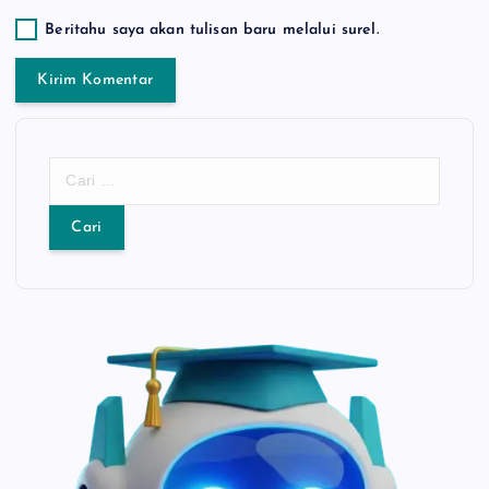
Beritahu saya akan tulisan baru melalui surel.
C
a
r
i
u
n
t
u
k
: