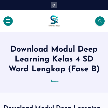
S
k
i
p
t
o
c
o
n
Download Modul Deep
t
Learning Kelas 4 SD
e
n
Word Lengkap (Fase B)
t
Home