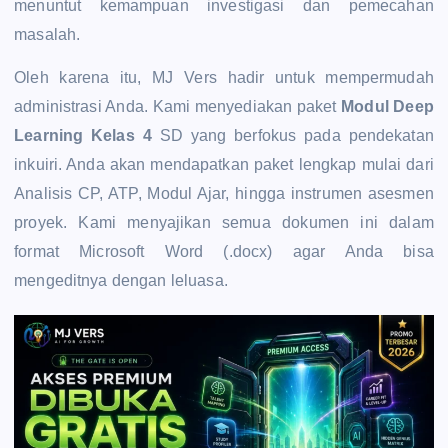
menuntut kemampuan investigasi dan pemecahan
masalah.
Oleh karena itu, MJ Vers hadir untuk mempermudah
administrasi Anda. Kami menyediakan paket
Modul Deep
Learning Kelas 4
SD yang berfokus pada pendekatan
inkuiri. Anda akan mendapatkan paket lengkap mulai dari
Analisis CP, ATP, Modul Ajar, hingga instrumen asesmen
proyek. Kami menyajikan semua dokumen ini dalam
format Microsoft Word (.docx) agar Anda bisa
mengeditnya dengan leluasa.