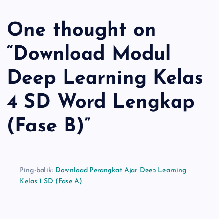
b
s
L
e
o
A
i
One thought on
o
p
n
k
p
k
“
Download Modul
Deep Learning Kelas
4 SD Word Lengkap
(Fase B)
”
Ping-balik:
Download Perangkat Ajar Deep Learning
Kelas 1 SD (Fase A)