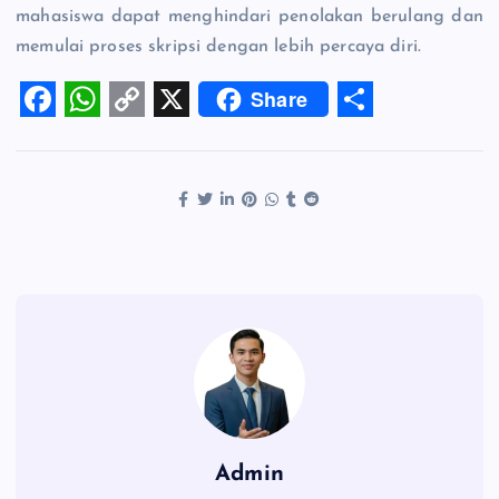
mahasiswa dapat menghindari penolakan berulang dan
memulai proses skripsi dengan lebih percaya diri.
Share
F
W
C
X
S
a
h
o
h
c
a
p
a
e
t
y
r
b
s
L
e
o
A
i
o
p
n
k
p
k
Admin