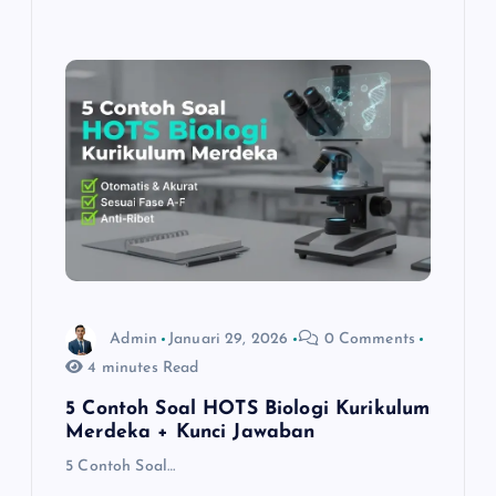
b
s
L
e
o
A
i
o
p
n
k
p
k
Admin
Januari 29, 2026
0 Comments
4 minutes Read
5 Contoh Soal HOTS Biologi Kurikulum
Merdeka + Kunci Jawaban
5 Contoh Soal…