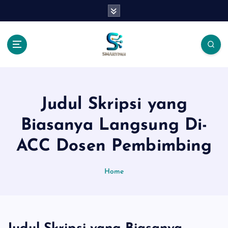
S
k
i
p
t
o
c
o
n
Judul Skripsi yang
t
Biasanya Langsung Di-
e
n
ACC Dosen Pembimbing
t
Home