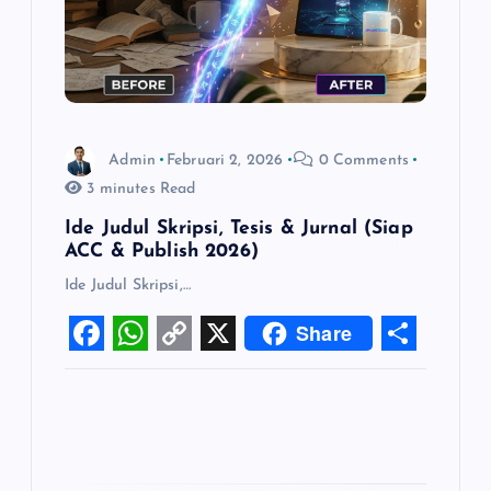
s
Admin
Februari 2, 2026
0 Comments
3 minutes Read
Ide Judul Skripsi, Tesis & Jurnal (Siap
ACC & Publish 2026)
Ide Judul Skripsi,…
Share
F
W
C
X
S
a
h
o
h
c
a
p
a
e
t
y
r