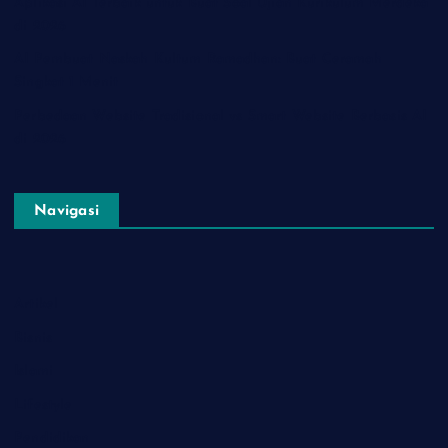
Aplikasi AI Terbaik untuk Buat Soal Ujian Kurikulum Merdeka
di 2026
AI Pembuat Naskah Kultum Ramadhan: Buat Ceramah
Singkat 1 Menit
Perbedaan Website Tradisional vs Smart Website Berbasis AI
di 2026
Navigasi
Artikel
Bisnis
Islami
Lifestyle
Pendidikan