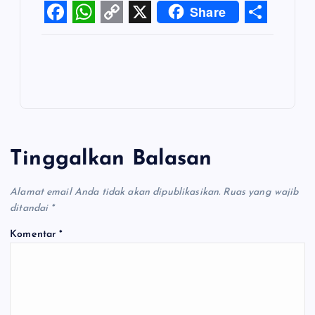
Share
F
W
C
X
S
a
h
o
h
c
a
p
a
e
t
y
r
b
s
L
e
o
A
i
Tinggalkan Balasan
o
p
n
k
p
k
Alamat email Anda tidak akan dipublikasikan.
Ruas yang wajib
ditandai
*
Komentar
*