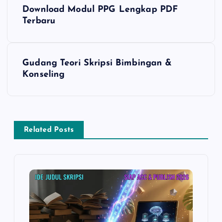
N
Download Modul PPG Lengkap PDF
a
Terbaru
v
Gudang Teori Skripsi Bimbingan &
i
Konseling
g
a
Related Posts
s
i
p
o