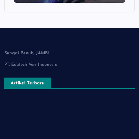
Sungai Penuh, JAMBI
PT. Edutech Vers Indonesia
Artikel Terbaru
Ide Judul Skripsi, Tesis & Jurnal (Siap ACC & Publish 2026)
5 Contoh Soal HOTS Biologi Kurikulum Merdeka + Kunci
Jawaban