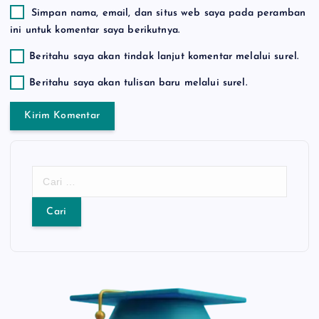
Simpan nama, email, dan situs web saya pada peramban
ini untuk komentar saya berikutnya.
Beritahu saya akan tindak lanjut komentar melalui surel.
Beritahu saya akan tulisan baru melalui surel.
C
a
r
i
u
n
t
u
k