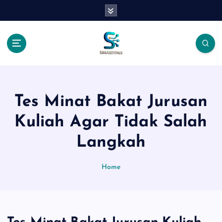
S
k
i
p
t
o
c
o
n
Tes Minat Bakat Jurusan
t
Kuliah Agar Tidak Salah
e
n
Langkah
t
Home