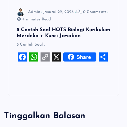
Admin
Januari 29, 2026
0 Comments
4 minutes Read
5 Contoh Soal HOTS Biologi Kurikulum
Merdeka + Kunci Jawaban
5 Contoh Soal…
Share
F
W
C
X
S
a
h
o
h
c
a
p
a
e
t
y
r
b
s
L
e
o
A
i
Tinggalkan Balasan
o
p
n