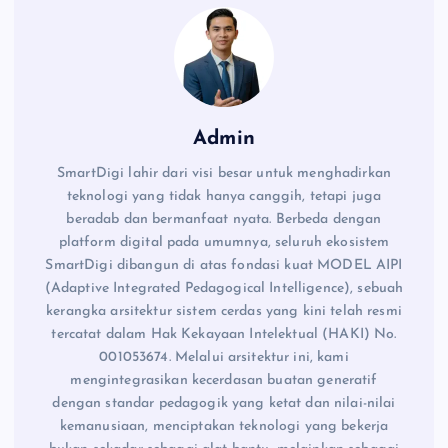
o
p
n
k
p
k
Admin
SmartDigi lahir dari visi besar untuk menghadirkan
teknologi yang tidak hanya canggih, tetapi juga
beradab dan bermanfaat nyata. Berbeda dengan
platform digital pada umumnya, seluruh ekosistem
SmartDigi dibangun di atas fondasi kuat MODEL AIPI
(Adaptive Integrated Pedagogical Intelligence), sebuah
kerangka arsitektur sistem cerdas yang kini telah resmi
tercatat dalam Hak Kekayaan Intelektual (HAKI) No.
001053674. Melalui arsitektur ini, kami
mengintegrasikan kecerdasan buatan generatif
dengan standar pedagogik yang ketat dan nilai-nilai
kemanusiaan, menciptakan teknologi yang bekerja