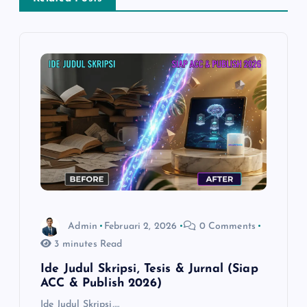
s
i
p
o
s
Admin
Februari 2, 2026
0 Comments
3 minutes Read
Ide Judul Skripsi, Tesis & Jurnal (Siap
ACC & Publish 2026)
Ide Judul Skripsi,…