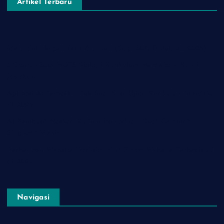
Artikel Terbaru
Ide Judul Skripsi, Tesis & Jurnal (Siap ACC & Publish 2026)
5 Contoh Soal HOTS Biologi Kurikulum Merdeka + Kunci
Jawaban
Aplikasi AI Terbaik untuk Buat Soal Ujian Kurikulum Merdeka
di 2026
AI Pembuat Naskah Kultum Ramadhan: Buat Ceramah
Singkat 1 Menit
Perbedaan Website Tradisional vs Smart Website Berbasis AI
di 2026
Navigasi