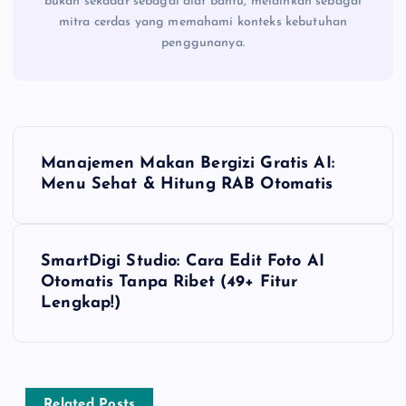
bukan sekadar sebagai alat bantu, melainkan sebagai
mitra cerdas yang memahami konteks kebutuhan
penggunanya.
N
Manajemen Makan Bergizi Gratis AI:
a
Menu Sehat & Hitung RAB Otomatis
v
SmartDigi Studio: Cara Edit Foto AI
i
Otomatis Tanpa Ribet (49+ Fitur
Lengkap!)
g
a
Related Posts