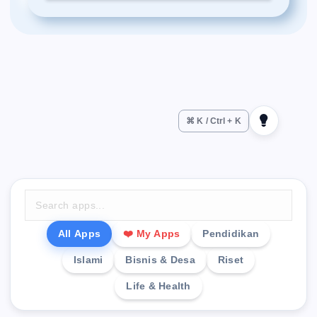
⌘ K / Ctrl + K
All Apps
❤️ My Apps
Pendidikan
Islami
Bisnis & Desa
Riset
Life & Health