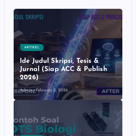
b
A
Li
o
p
n
o
p
k
k
ARTIKEL
Ide Judul Skripsi, Tesis &
Jurnal (Siap ACC & Publish
2026)
Admin
Februari 2, 2026