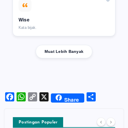
Wise
Kata bijak.
Muat Lebih Banyak
F
W
C
X
S
Share
a
h
o
h
c
at
p
ar
e
s
y
e
Postingan Populer