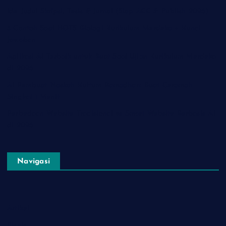
Ide Judul Skripsi, Tesis & Jurnal (Siap ACC & Publish 2026)
5 Contoh Soal HOTS Biologi Kurikulum Merdeka + Kunci
Jawaban
Aplikasi AI Terbaik untuk Buat Soal Ujian Kurikulum Merdeka
di 2026
AI Pembuat Naskah Kultum Ramadhan: Buat Ceramah
Singkat 1 Menit
Perbedaan Website Tradisional vs Smart Website Berbasis AI
di 2026
Navigasi
Artikel
Bisnis