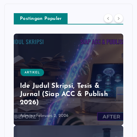
F
W
C
X
S
a
h
o
h
Postingan Populer
c
a
p
a
e
t
y
r
b
s
L
e
o
A
i
o
p
n
k
p
k
ARTIKEL
Ide Judul Skripsi, Tesis &
Jurnal (Siap ACC & Publish
2026)
Admin
Februari 2, 2026